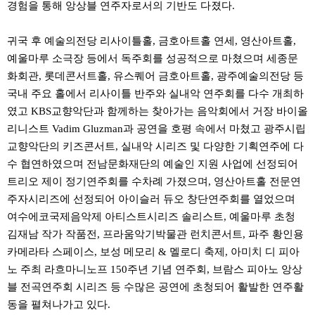
경험을 통해 앙상블 연주자로서의 기반도 다졌다.
귀국 후 예술의전당 리사이틀홀, 금호아트홀 연세, 영산아트홀,
예울마루 소극장 등에서 독주회를 성공적으로 마쳤으며 세종문
화회관, 롯데콘서트홀, 유스퀘어 금호아트홀, 광주예술의전당 등
국내 주요 홀에서 리사이틀 반주와 실내악 연주회를 다수 개최하
였고 KBS교향악단과 함께하는 찾아가는 음악회에서 거장 바이올
리니스트 Vadim Gluzman과 공연을 호평 속에서 마쳤고 광주시립
교향악단의 키즈콘서트, 실내악 시리즈 및 다양한 기획연주에 다
수 협연하였으며 전남문화재단의 예술인 지원 사업에 선정되어
트리오 제이 정기연주회를 수차례 가졌으며, 영산아트홀 전문연
주자시리즈에 선정되어 아이슬러 듀오 창단연주회를 열었으며
여수에코국제음악제 아티스트시리즈 솔리스트, 예울마루 초청
김재남 작가 작품전, 프라움악기박물관 런치콘서트, 파주 황인용
카메라타 스페이스, 보성 메모리 & 멜로디 축제, 아미치 디 피아
노 주최 라흐마니노프 150주년 기념 연주회, 브람스 피아노 앙상
블 전곡연주회 시리즈 등 수많은 공연에 초청되어 활발한 연주활
동을 펼쳐나가고 있다.