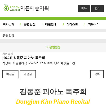
메뉴
검색
회사소개
l
공연일정
l
대관안내
l
아티스트
l
커뮤니티
공연일정
▼ 공연일정
공연일정
[06.24] 김동준 피아노 독주회
작성자
이든클래식
25-05-20 12:37
조회
1,673회
댓글
0건
이전글
다음글
목록
본문
김동준 피아노 독주회
Dongjun Kim Piano Recital