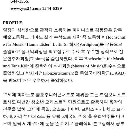
544-1555,
www.yes24.com
1544-6399
PROFILE
열정과 섬세함으로 관객과 소통하는 피아니스트 김동준은 광주
예술고등학교 피아노 실기 수석으로 재학 중 도독하여 Hochschul
e für Musik “Hanns Eisler” Berlin의 학사(Vordiplom)를 우등으로
졸업하고 실내악과정을 최고점수로 수료 후 우수한 성적으로 전
문연주자과정(Diplom)을 졸업하였다. 이후 Hochschule für Musik
und Tanz Köln에 진학하여 석사과정(Master of Music)을 수석으로
졸업하였고 박사과정(Konzertexamen)을 독일국비장학금(DAAD)
을 받으며 매우 우수하게 졸업하였다.
12세에 피아노로 금호주니어콘서트로 데뷔한 그는 트럼보니스트
로서도 다년간 청소년 오케스트라 단원으로도 활동하며 음악의
견문을 넓혀 13세에 독일, 오스트리아 빈, 프랑스 파리, 체코 프라
하, 헝가리 부다페스트 등 유럽 5개국의 주요 홀 순회연주를 다녀
오며 일찍 세계무대에 눈을 뜬 계기로 클래식의 본고장에서 공부