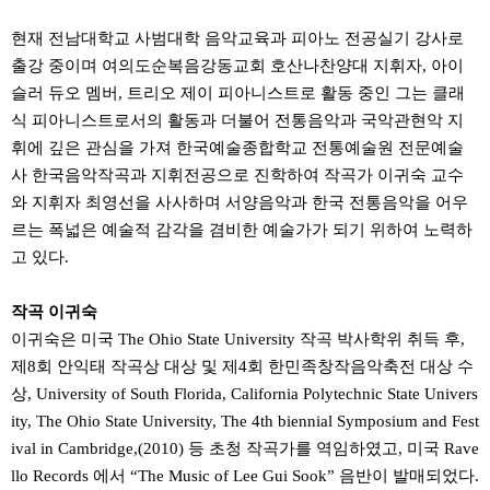
현재 전남대학교 사범대학 음악교육과 피아노 전공실기 강사로
출강 중이며 여의도순복음강동교회 호산나찬양대 지휘자, 아이
슬러 듀오 멤버, 트리오 제이 피아니스트로 활동 중인 그는 클래
식 피아니스트로서의 활동과 더불어 전통음악과 국악관현악 지
휘에 깊은 관심을 가져 한국예술종합학교 전통예술원 전문예술
사 한국음악작곡과 지휘전공으로 진학하여 작곡가 이귀숙 교수
와 지휘자 최영선을 사사하며 서양음악과 한국 전통음악을 어우
르는 폭넓은 예술적 감각을 겸비한 예술가가 되기 위하여 노력하
고 있다.
작곡 이귀숙
이귀숙은 미국 The Ohio State University 작곡 박사학위 취득 후,
제8회 안익태 작곡상 대상 및 제4회 한민족창작음악축전 대상 수
상, University of South Florida, California Polytechnic State Univers
ity, The Ohio State University, The 4th biennial Symposium and Fest
ival in Cambridge,(2010) 등 초청 작곡가를 역임하였고, 미국 Rave
llo Records 에서 “The Music of Lee Gui Sook” 음반이 발매되었다.