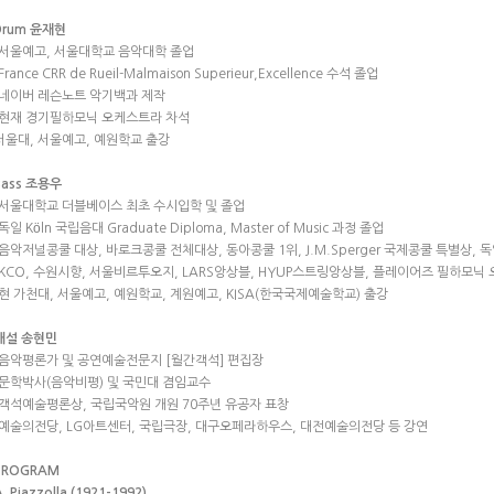
Drum 윤재현
-서울예고, 서울대학교 음악대학 졸업
-France CRR de Rueil-Malmaison Superieur,Excellence 수석 졸업
-네이버 레슨노트 악기백과 제작
-현재 경기필하모닉 오케스트라 차석
서울대, 서울예고, 예원학교 출강
Bass 조용우
-서울대학교 더블베이스 최초 수시입학 및 졸업
-독일 Köln 국립음대 Graduate Diploma, Master of Music 과정 졸업
-음악저널콩쿨 대상, 바로크콩쿨 전체대상, 동아콩쿨 1위, J.M.Sperger 국제콩쿨 특별상, 
-KCO, 수원시향, 서울비르투오지, LARS앙상블, HYUP스트링앙상블, 플레이어즈 필하모닉 
-현 가천대, 서울예고, 예원학교, 계원예고, KISA(한국국제예술학교) 출강
해설 송현민
-음악평론가 및 공연예술전문지 [월간객석] 편집장
-문학박사(음악비평) 및 국민대 겸임교수
-객석예술평론상, 국립국악원 개원 70주년 유공자 표창
-예술의전당, LG아트센터, 국립극장, 대구오페라하우스, 대전예술의전당 등 강연
PROGRAM
. Piazzolla (1921-1992)