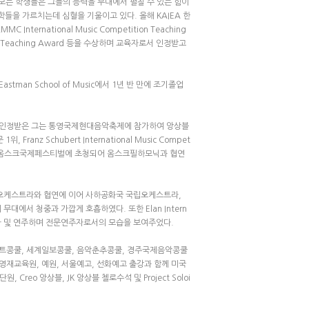
대는 모든 학생들은 그들의 능력을 무대에서 펼칠 수 있는 힘이
들을 가르치는데 심혈을 기울이고 있다. 올해 KAIEA 한
national Music Competition Teaching
tion Teaching Award 등을 수상하며 교육자로서 인정받고
an School of Music에서 1년 반 만에 조기졸업
을 인정받은 그는 통영국제현대음악축제에 참가하여 앙상블
위, Franz Schubert International Music Compet
한 올해 옴스크국제페스티벌에 초청되어 옴스크필하모닉과 협연
T오케스트라와 협연에 이어 사하공화국 국립오케스트라,
에서 청중과 가깝게 호흡하였다. 또한 Elan Intern
Festival에 참가 및 연주하며 전문연주자로서의 모습을 보여주었다.
트콩쿨, 세계일보콩쿨, 음악춘추콩쿨, 경주국제음악콩쿨
재교육원, 예원, 서울예고, 선화예고 출강과 함께 미국
Creo 앙상블, JK 앙상블 첼로수석 및 Project Soloi