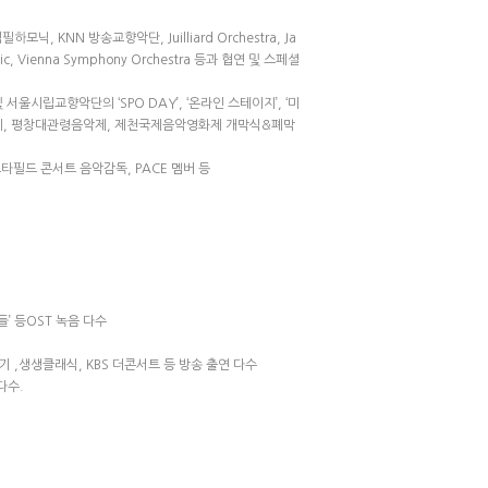
 KNN 방송교향악단, Juilliard Orchestra, Ja
rmonic, Vienna Symphony Orchestra 등과 협연 및 스페셜
서울시립교향악단의 ‘SPO DAY’, ‘온라인 스테이지’, ‘미
악축제, 평창대관령음악제, 제천국제음악영화제 개막식&폐막
스타필드 콘서트 음악감독, PACE 멤버 등
들’ 등OST 녹음 다수
향기 ,생생클래식, KBS 더콘서트 등 방송 출연 다수
다수.