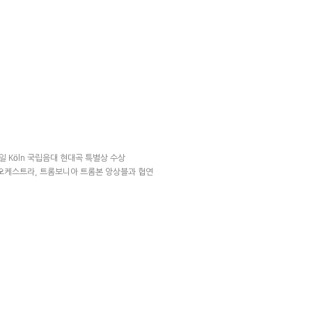
독일 Köln 국립음대 현대곡 특별상 수상
오케스트라, 트롬보니아 트롬본 앙상블과 협연​​