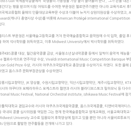
Ross’s Gull 국제음악콩쿨에서 ‘학생들의 가능성을 가장 높이 끌어올려 준다’, ‘그가 손을 
생긴다’는 평을 받으며 티칭 어워드를 수여한 부윤정은 첼로연주가뿐만 아니라 교육자로서 후학
미국제교류협회 올해의 인물대상교육부문 수상과 더불어 뉴저지 상원의원상을 수상하였고, AMMC Inter
Award(캐나다 총영사상 수상)를 비롯해 American Protégé International Competi
있다.
첼리스트 부윤정은 서울예술고등학교를 거쳐 한국예술종합학교 음악원에 수석 입학, 졸업 후 Eastm
을 하여 석사학위를 취득하였고, 이후 Midwest University에서 박사학위를 취득하였다.
제주KBS콩쿨 대상, 월간음악콩쿨 금상, 서울청소년실내악콩쿨 등에서 일찍이 음악적 재능
Be 첼로수석으로 연주자상 수상, Vivaldi International Music Competition Baroque 부문 1
ition Gold Prize 수상, 러시아 야쿠츠크국립대학교 총장상을 수상하기도 하였다. 또
하였고 옴스크주 문화부장관상을 수상하였다.
강릉시립교향악단, JK 앙상블, 수원시립교향악단, 익산시립교향악단, 제주시립교향악단, K
러시아 야쿠티아 오페라하우스 오케스트라 협연과 러시아 블라디보스토크 필하모닉 등 다수의 무대
ational Music Festival, National Orchestral Institute, Ishikawa Music 
가톨릭대학교 겸임교수와 러시아 야쿠츠크국제음악콩쿨, 옴스크국제콩쿨, 티앤비국제아티스
등 국내외 콩쿨 심사위원을 역임한 그는 현재 한국예술종합학교 영재교육원, 서울교육대학교 영
Midwest University 교수로 임용되어 후학양성에 힘쓰고 있을 뿐만 아니라 서울비르투오지 단원, 
sts 단원으로 활발한 연주활동을 전개해 나가고 있다.