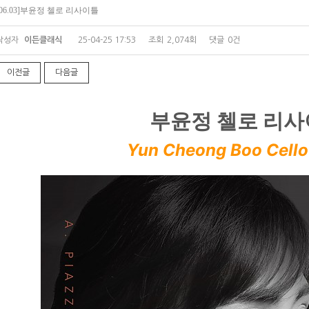
[06.03]부윤정 첼로 리사이틀
작성자
이든클래식
25-04-25 17:53
조회
2,074회
댓글
0건
이전글
다음글
부윤정 첼로 리
Yun Cheong Boo Cello 