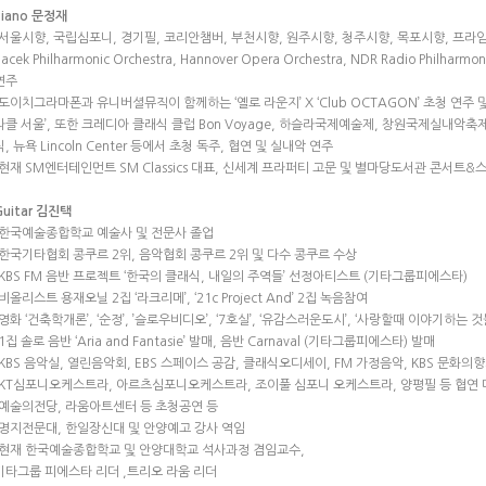
Piano 문정재
-서울시향, 국립심포니, 경기필, 코리안챔버, 부천시향, 원주시향, 청주시향, 목포시향, 프라임필하모닉,
nacek Philharmonic Orchestra, Hannover Opera Orchestra, NDR Radio Philha
연주
-도이치그라마폰과 유니버셜뮤직이 함께하는 ‘옐로 라운지’ X ‘Club OCTAGON’ 초청 연주 및 
라클 서울’, 또한 크레디아 클래식 클럽 Bon Voyage, 하슬라국제예술제, 창원국제실내
식, 뉴욕 Lincoln Center 등에서 초청 독주, 협연 및 실내악 연주
-현재 SM엔터테인먼트 SM Classics 대표, 신세계 프라퍼티 고문 및 별마당도서관 콘서트&
Guitar 김진택
-한국예술종합학교 예술사 및 전문사 졸업
-한국기타협회 콩쿠르 2위, 음악협회 콩쿠르 2위 및 다수 콩쿠르 수상
-KBS FM 음반 프로젝트 ‘한국의 클래식, 내일의 주역들’ 선정아티스트 (기타그룹피에스타)
-비올리스트 용재오닐 2집 ‘라크리메’, ‘21c Project And’ 2집 녹음참여
-영화 ‘건축학개론’, ‘순정’, ’슬로우비디오’, ‘7호실’, ‘유감스러운도시’, ‘사랑할때 이야기하는 것
-1집 솔로 음반 ‘Aria and Fantasie’ 발매, 음반 Carnaval (기타그룹피에스타) 발매
-KBS 음악실, 열린음악회, EBS 스페이스 공감, 클래식오디세이, FM 가정음악, KBS 문화의
-KT심포니오케스트라, 아르츠심포니오케스트라, 조이풀 심포니 오케스트라, 양평필 등 협연 
-예술의전당, 라움아트센터 등 초청공연 등
-명지전문대, 한일장신대 및 안양예고 강사 역임
-현재 한국예술종합학교 및 안양대학교 석사과정 겸임교수,
기타그룹 피에스타 리더 ,트리오 라움 리더