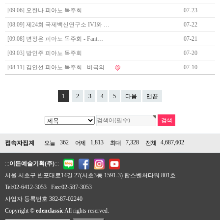
[09.06] 오한나 피아노 독주회
07-23
[08.09] 제24회 국제백신연구소 IVI와 …
07-22
[09.08] 변정은 피아노 독주회 - Fant…
07-21
[09.03] 방인주 피아노 독주회
07-20
[08.11] 김인선 피아노 독주회 - 비극의 …
07-10
1
2
3
4
5
다음
맨끝
362
1,813
7,328
4,687,602
접속자집계
오늘
어제
최대
전체
:::
이든예술기획(주)
:::
서울 서초구 반포대로14길 27(서초3동 1591-3) 탑스벤처타워 801호
Tel:02-6412-3053 Fax:02-587-3053
사업자 등록번호 382-87-02240
Copyright ©
edenclassic
All rights reserved.