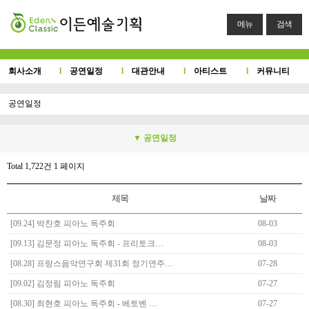
메뉴
검색
회사소개
l
공연일정
l
대관안내
l
아티스트
l
커뮤니티
공연일정
▼ 공연일정
Total 1,722건
1 페이지
제목
날짜
[09.24] 박찬호 피아노 독주회
08-03
[09.13] 김문정 피아노 독주회 - 프리토크…
08-03
[08.28] 프랑스음악연구회 제31회 정기연주…
07-28
[09.02] 김정림 피아노 독주회
07-27
[08.30] 최현호 피아노 독주회 - 베토벤 …
07-27