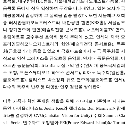
보콩쿨, 대구방송TBC콩쿨, 서울내셔널심포니오케스트라콩쿨, 한
음콩쿨 등에서 상위 입상하여 두각을 나타내었고, 일본 오사카 국
제콩쿨에서 입상하며 그 실력을 입증 받았다. 또한 서울예고 재학
중 러시안필하모닉오케스트라 내한공연 협연(KBS홀), 서울심포
니 정기연주회 협연(예술의전당 콘서트홀), 서초케이블TV 연주,
유림아트홀 교수추천 음악회 등의 무대에 섰고, 연세대 재학 중
프라임필하모닉오케스트라와 협연(예술의전당 콘서트홀), 독주
회(금호갤러리) 등을 열었으며 금호아트홀에서 귀국 독주회를 시
작으로 영산 그레이스홀 금요초청 음악회, 연세대 동문음악회, 이
스트만 동문음악회, Trio Blanc 실내악 연주(연세대 송도국제캠퍼
스 초청, 오픈스튜디오21 하우스 콘서트), 피아노 독주회(일신홀,
금호아트홀), 첼리스트 박소강과 듀오 연주회(금호아트홀 연세),
다수의 독주회 반주 등 다양한 연주 경험을 쌓아왔다.
이후 가족과 함께 주재원 생활을 위해 캐나다로 이주하여 지내는
동안 바이올리니스트 Joelle Kee와 첼리스트 Ben Marmen과 함께
Trio를 결성하여 CVU(Christian Vision for Unity) 주최 Summer Cla
ssic Series 연주자로 초청받아 PEI(Prince Edward Island)와 Toront