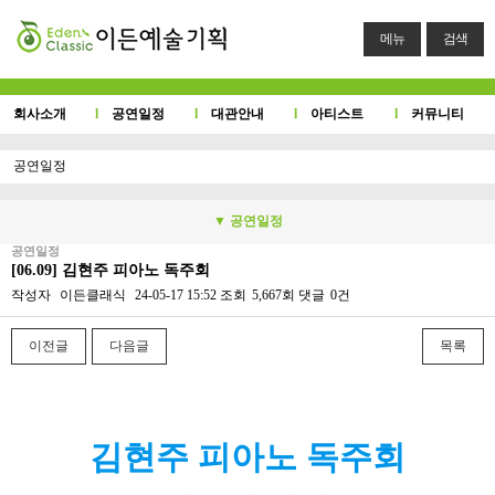
메뉴
검색
회사소개
l
공연일정
l
대관안내
l
아티스트
l
커뮤니티
공연일정
▼ 공연일정
공연일정
[06.09] 김현주 피아노 독주회
작성자
이든클래식
24-05-17 15:52
조회
5,667회
댓글
0건
이전글
다음글
목록
본문
김현주 피아노 독주회