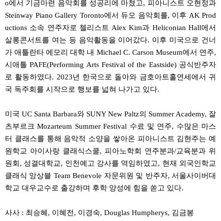
o에서 기금마련 음악회를 성공리에 마쳤고, 피아니스트 오현정과
Steinway Piano Gallery Toronto에서 듀오 음악회를, 이후 AK Prod
uctions 소속 연주자로 첼리스트 Alex Kim과 Heliconian Hall에서
살롱콘서트를 여는 등 음악활동을 이어갔다. 이후 미국으로 건너
가 애틀란타 에모리 대학 내 Michael C. Carson Museum에서 연주,
시애틀 PAFE(Performing Arts Festival of the Eastside) 공식반주자
로 활동하였다. 2023년 한국으로 돌아와 금호아트홀연세에서 귀
국 독주회를 시작으로 행보를 넓혀 나가고 있다.
미국 UC Santa Barbara와 SUNY New Paltz의 Summer Academy, 잘
츠부르크 Mozarteum Summer Festival 수료 및 연주, 수많은 마스
터 클래스를 통해 음악적 소양을 쌓아온 피아니스트 김현주는 예
원학교 아이사랑 클래식스쿨, 피아노학회 연주분과/교육분과 위
원회, 성결대학교, 인천예고 강사를 역임하였고, 현재 외국인학교
클래식 앙상블 Team Benevole 자문위원 및 반주자, 서울사이버대
학교 대우교수로 출강하며 후학 양성에 힘을 쏟고 있다.
사사 : 최승혜, 이혜전, 이경숙, Douglas Humpherys, 김금봉