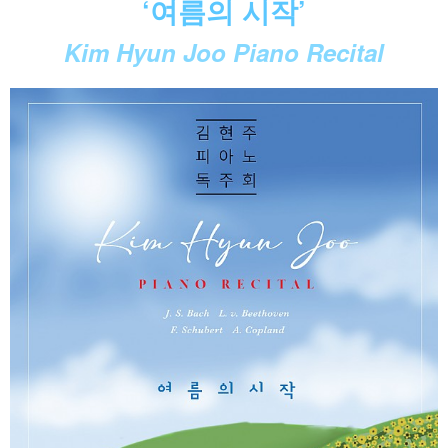
‘여름의 시작’
Kim Hyun Joo Piano Recital