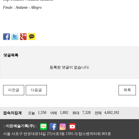
Finale : Andante - Allegro
댓글목록
등록된 댓글이 없습니다.
이전글
다음글
목록
1,550
1,892
7,328
4,692,192
접속자집계
오늘
어제
최대
전체
:::
이든예술기획(주)
:::
서울 서초구 반포대로14길 27(서초3동 1591-3) 탑스벤처타워 801호