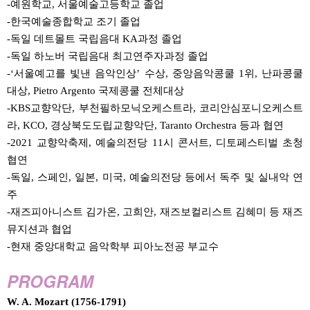
-예원학교, 서울예술고등학교 졸업
-한국예술종합학교 조기 졸업
-독일 데트몰트 국립음대 KA과정 졸업
-독일 하노버 국립음대 최고연주자과정 졸업
-‘서울예고를 빛낸 음악인상’ 수상, 중앙음악콩쿨 1위, 난파콩쿨
대상, Pietro Argento 국제콩쿨 전체대상
-KBS교향악단, 부천필하모닉오케스트라, 코리안심포니오케스트
라, KCO, 경상북도도립교향악단, Taranto Orchestra 등과 협연
-2021 교향악축제, 예술의전당 11시 콘서트, 디토페스티벌 초청
협연
-독일, 스페인, 일본, 미국, 예술의전당 등에서 독주 및 실내악 연
주
-재즈피아니스트 김가온, 고희안, 재즈보컬리스트 김혜미 등 재즈
뮤지션과 협업
-현재 중앙대학교 음악학부 피아노전공 부교수
PROGRAM
W. A. Mozart (1756-1791)