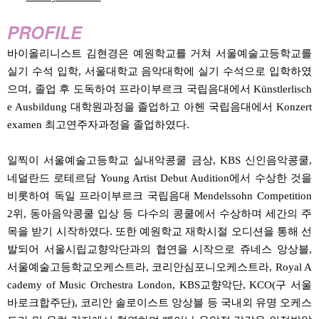
PROFILE
바이올리니스트 김현경은 예원학교를 거쳐 서울예술고등학교를
실기 수석 입학, 서울대학교 음악대학에 실기 수석으로 입학하였
으며, 졸업 후 도독하여 프라이부르크 국립음대에서 Künstlerlisch
e Ausbildung 대학원과정을 졸업하고 아헨 국립음대에서 Konzert
examen 최고연주자과정을 졸업하였다.
일찍이 서울예술고등학교 실내악콩쿨 금상, KBS 신인음악콩쿨,
네덜란드 로테르담 Young Artist Debut Audition에서 수상한 것을
비롯하여 독일 프라이부르크 국립음대 Mendelssohn Competition
2위, 동아음악콩쿨 입상 등 다수의 콩쿨에서 수상하며 세간의 주
목을 받기 시작하였다. 또한 예원학교 재학시절 오디션을 통해 선
발되어 서울시립교향악단과의 협연을 시작으로 쥬네스 앙상블,
서울예술고등학교오케스트라, 코리안심포니오케스트라, Royal A
cademy of Music Orchestra London, KBS교향악단, KCO(구 서울
바로크합주단), 코리안 솔로이스트 앙상블 등 국내외 유명 오케스