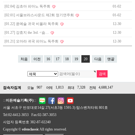
[02.04] 김초아 피아노 독주회
01-02
[02.01] 서울브라스사운드 제2회 정기연주회
01-02
[01.22] 윤예슬 귀국 비올라 독주회
12-30
[01.27] 강효지 the 3rd. <숨…
12-30
[01.21] 오아라 귀국 피아노 독주회
12-30
처음
이전
16
17
18
19
20
다음
맨끝
907
1,813
7,328
4,688,147
접속자집계
오늘
어제
최대
전체
:::
이든예술기획(주)
:::
서울 서초구 반포대로14길 27(서초3동 1591-3) 탑스벤처타워 801호
Tel:02-6412-3053 Fax:02-587-3053
사업자 등록번호 382-87-02240
Copyright ©
edenclassic
All rights reserved.