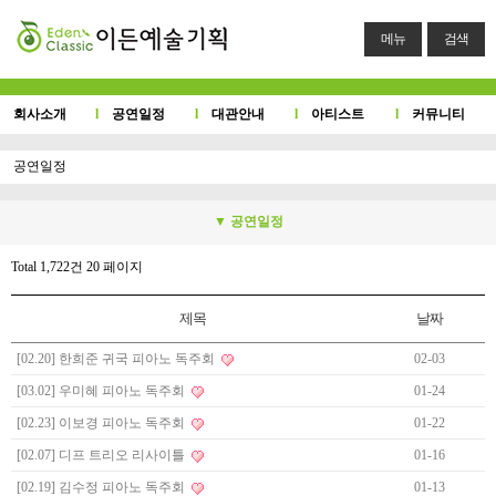
메뉴
검색
회사소개
l
공연일정
l
대관안내
l
아티스트
l
커뮤니티
공연일정
▼ 공연일정
Total 1,722건
20 페이지
제목
날짜
[02.20] 한희준 귀국 피아노 독주회
02-03
[03.02] 우미혜 피아노 독주회
01-24
[02.23] 이보경 피아노 독주회
01-22
[02.07] 디프 트리오 리사이틀
01-16
[02.19] 김수정 피아노 독주회
01-13